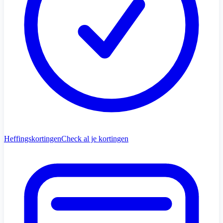
Heffingskortingen
Check al je kortingen