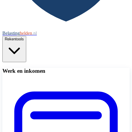
Belasting
helden
.nl
Rekentools
Werk en inkomen