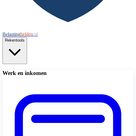
Belasting
helden
.nl
Rekentools
Werk en inkomen