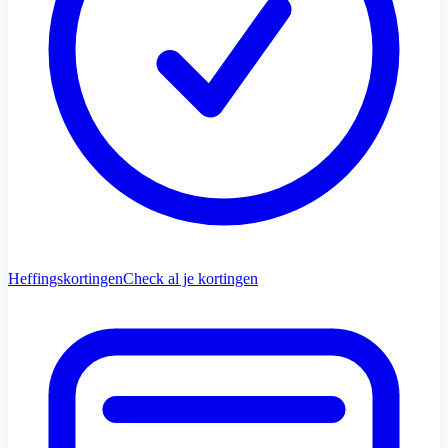
Heffingskortingen
Check al je kortingen