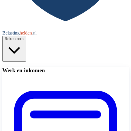
Belasting
helden
.nl
Rekentools
Werk en inkomen