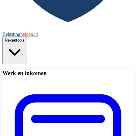
Belasting
helden
.nl
Rekentools
Werk en inkomen