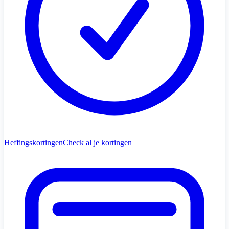
Heffingskortingen
Check al je kortingen