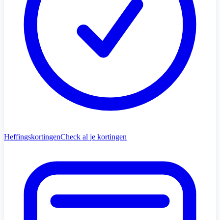
Heffingskortingen
Check al je kortingen