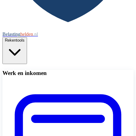
Belasting
helden
.nl
Rekentools
Werk en inkomen