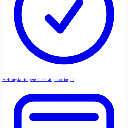
Heffingskortingen
Check al je kortingen