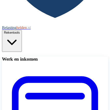
Belasting
helden
.nl
Rekentools
Werk en inkomen