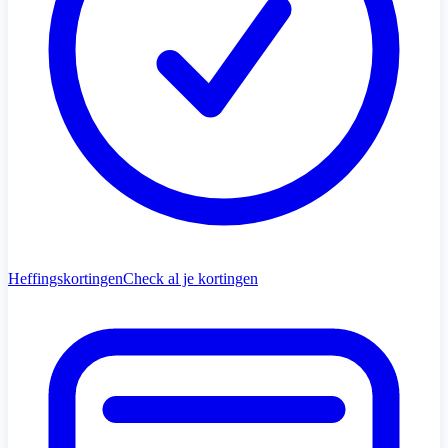
Heffingskortingen
Check al je kortingen