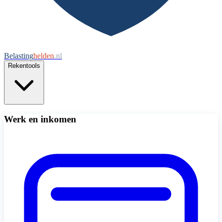
Belasting
helden
.nl
Rekentools
Werk en inkomen