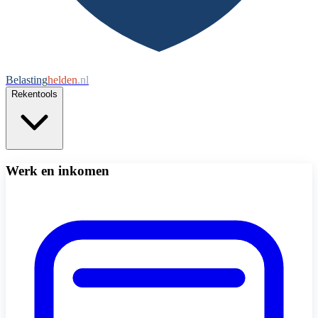
Belasting
helden
.nl
Rekentools
Werk en inkomen