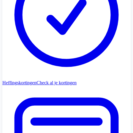
Heffingskortingen
Check al je kortingen