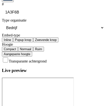
#
Type organisatie
Embed-type
Inline
Popup knop
Zwevende knop
Hoogte
Compact
Normaal
Ruim
Aangepaste hoogte
Transparante achtergrond
Live preview