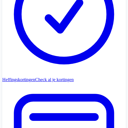
Heffingskortingen
Check al je kortingen