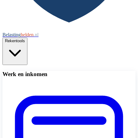
Belasting
helden
.nl
Rekentools
Werk en inkomen