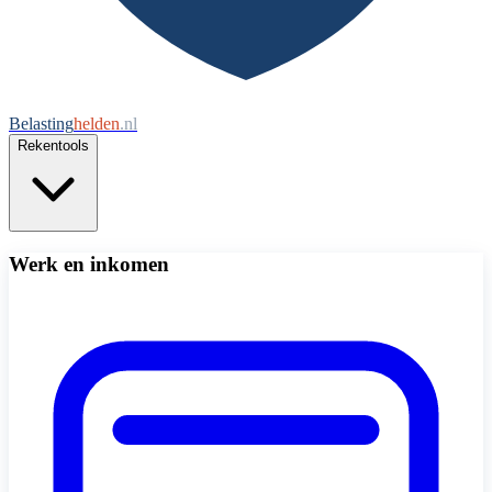
Belasting
helden
.nl
Rekentools
Werk en inkomen