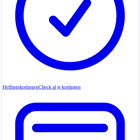
Heffingskortingen
Check al je kortingen