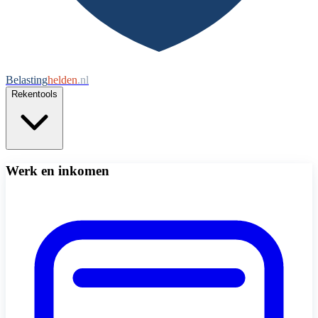
Belasting
helden
.nl
Rekentools
Werk en inkomen