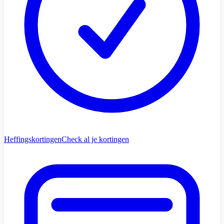
Heffingskortingen
Check al je kortingen